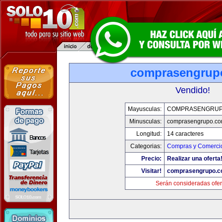
comprasengrup
Vendido!
Mayusculas:
COMPRASENGRUP
Minusculas:
comprasengrupo.c
Longitud:
14 caracteres
Categorias:
Compras y Comercio
Precio:
Realizar una oferta
Visitar!
comprasengrupo.
Serán consideradas ofer