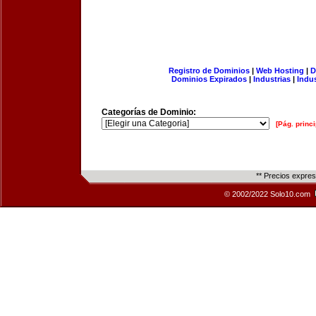
Registro de Dominios
|
Web Hosting
|
D
Dominios Expirados
|
Industrias
|
Indu
Categorías de Dominio:
[Pág. princi
** Precios expre
© 2002/2022 Solo10.com