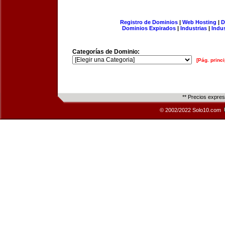
Registro de Dominios
|
Web Hosting
|
D
Dominios Expirados
|
Industrias
|
Indu
Categorías de Dominio:
[Pág. princi
** Precios expre
© 2002/2022 Solo10.com