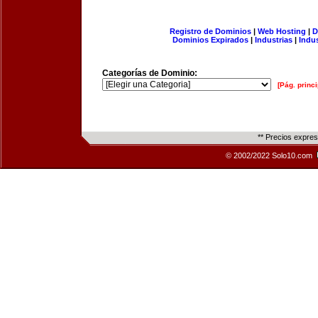
Registro de Dominios
|
Web Hosting
|
D
Dominios Expirados
|
Industrias
|
Indu
Categorías de Dominio:
[Pág. princi
** Precios expre
© 2002/2022 Solo10.com