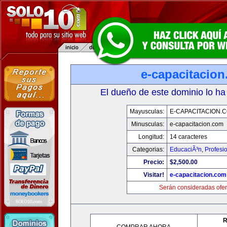
e-capacitacio
El dueño de este dominio lo ha
Mayusculas:
E-CAPACITACION.
Minusculas:
e-capacitacion.com
Longitud:
14 caracteres
Categorias:
EducaciÃ³n
,
Profesi
Precio:
$2,500.00
Visitar!
e-capacitacion.com
Serán consideradas ofer
R