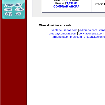
COMPRAR AHORA
Precio $
3,499.00
Precio 
COMPRAR AHORA
Otros dominios en venta:
ventadeusados.com
|
e-libreria.com
|
ven
uruguaycompras.com
|
boliviacompras.com
argentinacompras.com
|
e-capacitacion.