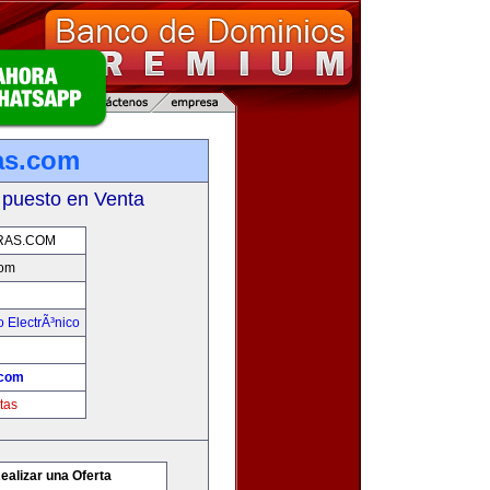
as.com
 puesto en Venta
RAS.COM
com
 ElectrÃ³nico
.com
tas
ealizar una Oferta