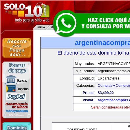
argentinacompr
El dueño de este dominio lo ha
Mayusculas:
ARGENTINACOMP
Minusculas:
argentinacompras.
Longitud:
16 caracteres
Categorias:
Compras y Comercio
Precio:
$3,499.00
Visitar!
argentinacompras
Serán consideradas ofer
R