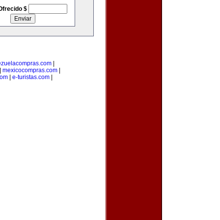
Ofrecido $
ezuelacompras.com
|
|
mexicocompras.com
|
com
|
e-turistas.com
|