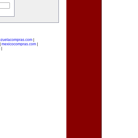
ezuelacompras.com
|
|
mexicocompras.com
|
m
|