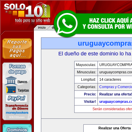
uruguaycompra
El dueño de este dominio lo ha
Mayusculas:
URUGUAYCOMPRA
Minusculas:
uruguaycompras.co
Longitud:
14 caracteres
Categorias:
Compras y Comercio
Precio:
Realizar una oferta
Visitar!
uruguaycompras.
Serán consideradas ofer
Realizar una Oferta