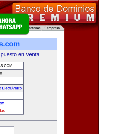
s.com
 puesto en Venta
S.COM
m
 ElectrÃ³nico
!
com
tas