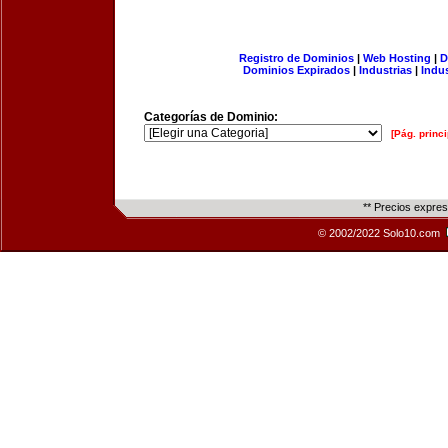
Registro de Dominios
|
Web Hosting
|
D
Dominios Expirados
|
Industrias
|
Indu
Categorías de Dominio:
[Pág. princi
** Precios expre
© 2002/2022 Solo10.com