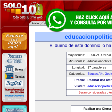
educacionpoliti
El dueño de este dominio lo ha
Mayusculas:
EDUCACIONPOLI
Minusculas:
educacionpolitic
Longitud:
17 caracteres
Categorias:
EducaciÃ³n
,
Gobi
Precio:
Realizar una ofer
Visitar!
educacionpolitic
Serán consideradas ofer
Realizar una Oferta