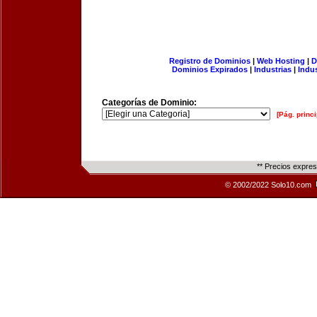
Registro de Dominios
|
Web Hosting
|
D
Dominios Expirados
|
Industrias
|
Indu
Categorías de Dominio:
[Pág. princi
** Precios expre
© 2002/2022 Solo10.com