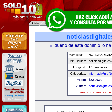
noticiasdigital
El dueño de este dominio lo ha
Mayusculas:
NOTICIASDIGIT
Minusculas:
noticiasdigitales
Longitud:
17 caracteres
Categorias:
InformaciÃ³n y No
Precio:
$2,500.00
Visitar!
noticiasdigitale
Serán consideradas ofer
R