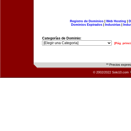
Registro de Dominios
|
Web Hosting
|
D
Dominios Expirados
|
Industrias
|
Indu
Categorías de Dominio:
[Pág. princi
** Precios expre
© 2002/2022 Solo10.com