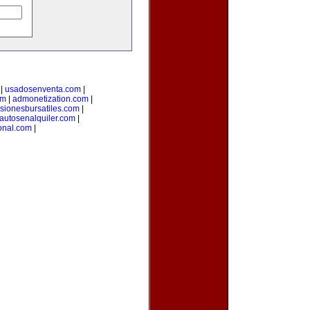
|
usadosenventa.com
|
om
|
admonetization.com
|
rsionesbursatiles.com
|
autosenalquiler.com
|
onal.com
|