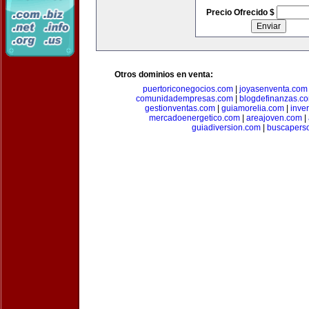
Precio Ofrecido $
Otros dominios en venta:
puertoriconegocios.com
|
joyasenventa.com
comunidadempresas.com
|
blogdefinanzas.c
gestionventas.com
|
guiamorelia.com
|
inve
mercadoenergetico.com
|
areajoven.com
|
guiadiversion.com
|
buscapers