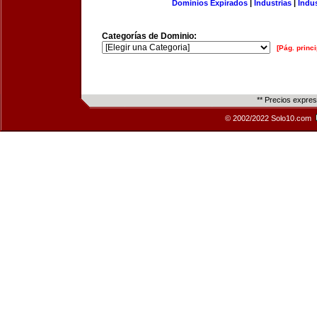
Dominios Expirados
|
Industrias
|
Indu
Categorías de Dominio:
[Pág. princi
** Precios expre
© 2002/2022 Solo10.com