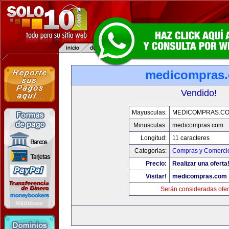
medicompras
Vendido!
Mayusculas:
MEDICOMPRAS.C
Minusculas:
medicompras.com
Longitud:
11 caracteres
Categorias:
Compras y Comercio
Precio:
Realizar una oferta
Visitar!
medicompras.com
Serán consideradas ofer