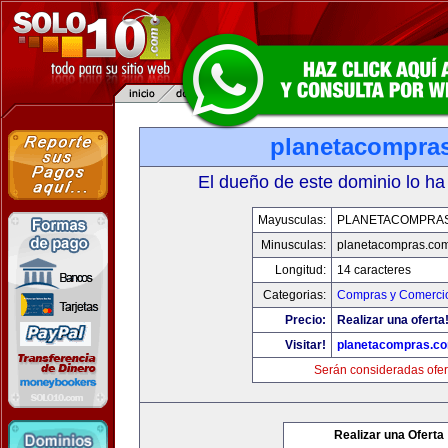
planetacompra
El dueño de este dominio lo ha
Mayusculas:
PLANETACOMPRA
Minusculas:
planetacompras.co
Longitud:
14 caracteres
Categorias:
Compras y Comercio
Precio:
Realizar una oferta
Visitar!
planetacompras.c
Serán consideradas ofer
Realizar una Oferta