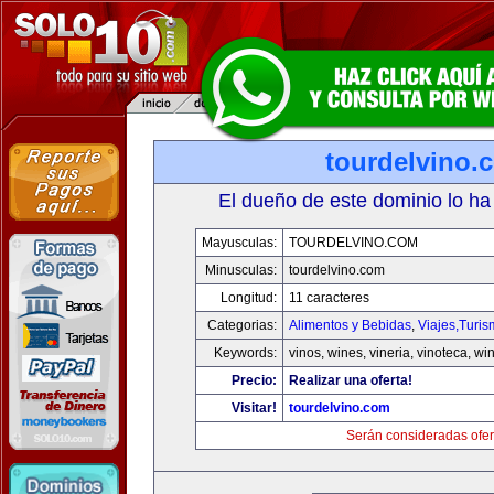
tourdelvino.
El dueño de este dominio lo ha
Mayusculas:
TOURDELVINO.COM
Minusculas:
tourdelvino.com
Longitud:
11 caracteres
Categorias:
Alimentos y Bebidas
,
Viajes,Turi
Keywords:
vinos, wines, vineria, vinoteca, wi
Precio:
Realizar una oferta!
Visitar!
tourdelvino.com
Serán consideradas ofer