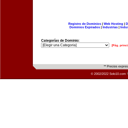
Registro de Dominios
|
Web Hosting
|
D
Dominios Expirados
|
Industrias
|
Indu
Categorías de Dominio:
[Pág. princi
** Precios expre
© 2002/2022 Solo10.com